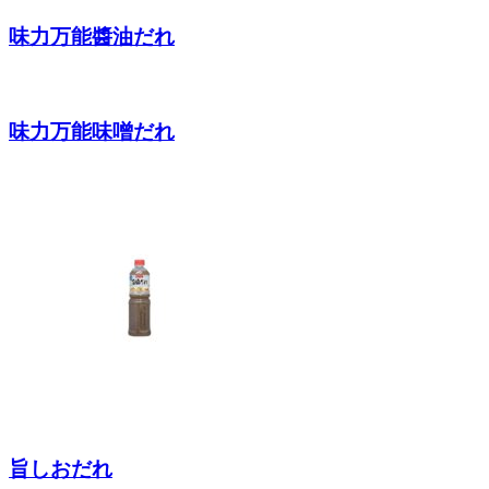
味力万能醬油だれ
味力万能味噌だれ
旨しおだれ